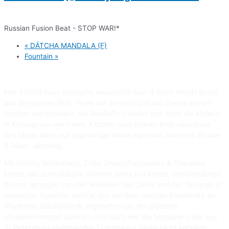
Russian Fusion Beat - STOP WAR!*
«
DÄTCHA MANDALA (F)
Fountain
»
Hier kommt neue russische akustische Ska- & Rock-Musik! Beats
aus der ganzen Welt, Texte auf russisch und das Ganze extrem
tanzbar und amüsant: die NeuRuTics lassen sich nicht sio einfach
in Kathegorien wie Polka, Klezmer oder Balkan-Beat einordnen;
ihre Musik bleibt auf eigenartige Weise irgendwo zwischen Wasser
& Feuer…einmalig:
Mit Gitarre, Kontrabass, Cello, Drums/Percussion & Trompete
kreiert das schwäbische Quintett einen trockenen, schnörkellosen
Sound; getragen von den Melodien des Cellos und des Gesangs in
russischer Sprache, welche sich mit ihrer riesigen Bandbreite an
Rhythmus und Dynamik angenehm von den üblichen
Hörgewohnheiten abhebt – und auch wer die Metaphern des aus
St.Petersburg stammenden Frontmanns Vadim nicht versteht,