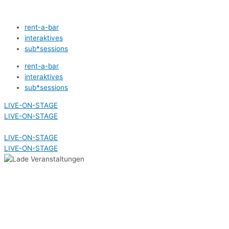
Zum
Inhalt
rent-a-bar
springen
interaktives
sub*sessions
rent-a-bar
interaktives
sub*sessions
LIVE-ON-STAGE
LIVE-ON-STAGE
LIVE-ON-STAGE
LIVE-ON-STAGE