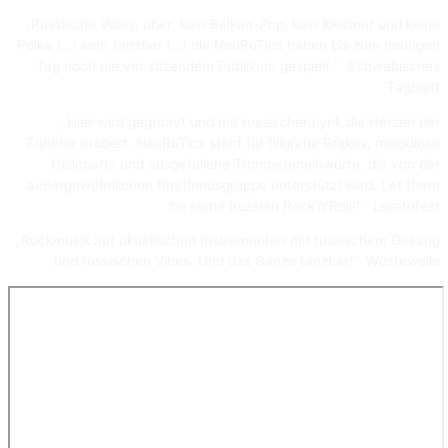
„Russische Vibes, aber: kein Balkan-Pop, kein Klezmer und keine
Polka (…) sehr tanzbar (…) die NeuRuTics haben bis zum heutigen
Tag noch nie vor sitzendem Publikum gespielt.“ Schwäbisches
Tagblatt
„Hier wird gegroovt und mit russischer Lyrik die Herzen der
Zuhörer erobert. NeuRuTics steht für flligrane Brakes, melodiöse
Celloparts und ausgefallene Trompeteneinwürfe, die von der
außergewöhnlichen Rhythmusgruppe unterstützt wird. Let there
be some Russian Rock’n’Roll!“ Loretofest
„Rockmusik auf akustischen Instrumenten mit russischem Gesang
und russischen Vibes. Und das Ganze tanzbar!“ Wüstewelle