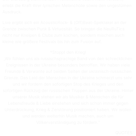
erlebt die Kraft ihrer lyrischen Melancholie sowie den ungestümen
Ausdruck.
Live ergibt sich ein AcousticRock- & (Off)Beat-Spektakel an der
Grenze zwischen Punk & Virtuosität. So bringen die NeuRuTics
nicht nur Kneipen & Clubs zum kochen, sondern mischen auch
kleine wie größere Festivals bis hin zum Fusion auf.
*Stoppt den Krieg!
„Wir fühlen uns als russischsprachige Band von den schrecklichen
Ereignissen in der Ukraine besonders betroffen. Wir haben viele
Freunde & Verwante auf beiden Seiten der ukrainisch-russischen
Grenze. Das Leid der Menschen in der Ukraine schmerzt uns sehr
und wir fordern den sofortigen Stop des Krieges und den
sofortigen Rückzug der russischen Truppen aus der Ukraine. Hinter
unserer Musik stehen wir als Musiker & Menschen die für
Lebensfreude & Liebe einstehen und sich schon immer gegen
Unterdrückung, Krieg & Zerstörung positioniert haben. Wir wollen
und werden weiterhin Musik machen, auch um
Völkerverständigung zu fördern.“
QUOTES: