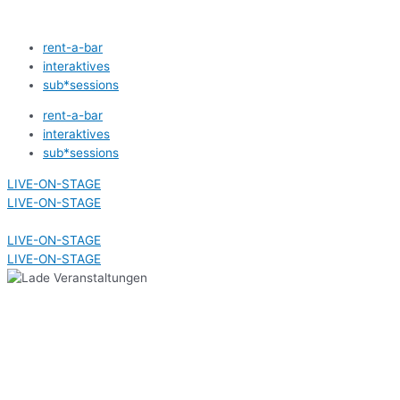
Zum
Inhalt
rent-a-bar
springen
interaktives
sub*sessions
rent-a-bar
interaktives
sub*sessions
LIVE-ON-STAGE
LIVE-ON-STAGE
LIVE-ON-STAGE
LIVE-ON-STAGE