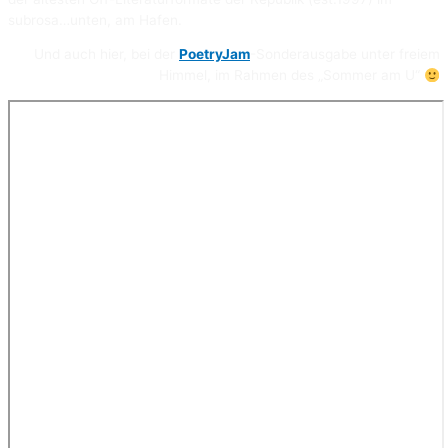
subrosa…unten, am Hafen.
Und auch hier, bei der
PoetryJam
-Sonderausgabe unter freiem
Himmel, im Rahmen des „Sommer am U“