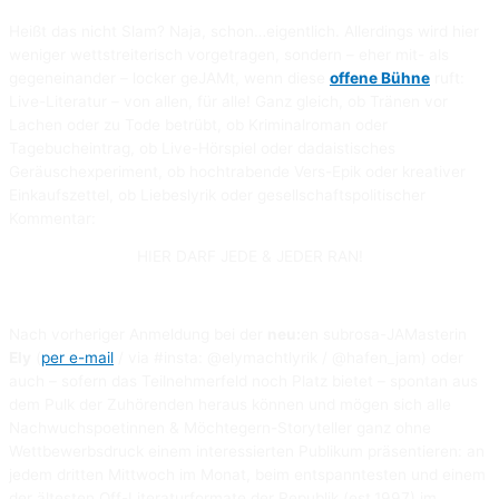
Heißt das nicht Slam? Naja, schon…eigentlich. Allerdings wird hier
weniger wettstreiterisch vorgetragen, sondern – eher mit- als
gegeneinander – locker geJAMt, wenn diese
offene Bühne
ruft:
Live-Literatur – von allen, für alle! Ganz gleich, ob Tränen vor
Lachen oder zu Tode betrübt, ob Kriminalroman oder
Tagebucheintrag, ob Live-Hörspiel oder dadaistisches
Geräuschexperiment, ob hochtrabende Vers-Epik oder kreativer
Einkaufszettel, ob Liebeslyrik oder gesellschaftspolitischer
Kommentar:
HIER DARF JEDE & JEDER RAN!
Nach vorheriger Anmeldung bei der
neu:
en subrosa-JAMasterin
Ely
(
per e-mail
/ via #insta: @elymachtlyrik / @hafen_jam) oder
auch – sofern das Teilnehmerfeld noch Platz bietet – spontan aus
dem Pulk der Zuhörenden heraus können und mögen sich alle
Nachwuchspoetinnen & Möchtegern-Storyteller ganz ohne
Wettbewerbsdruck einem interessierten Publikum präsentieren: an
jedem dritten Mittwoch im Monat, beim entspanntesten und einem
der ältesten Off-Literaturformate der Republik (est.1997) im