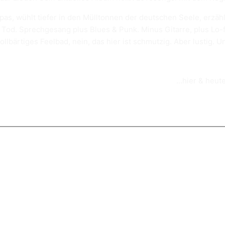
pas, wühlt tiefer in den Mülltonnen der deutschen Seele, erzähl
od. Sprechgesang plus Blues & Punk. Minus Gitarre, plus Lo-fi-
ollbärtiges Feelbad, nein, das hier ist schmutzig. Aber lustig.
…hier & heut