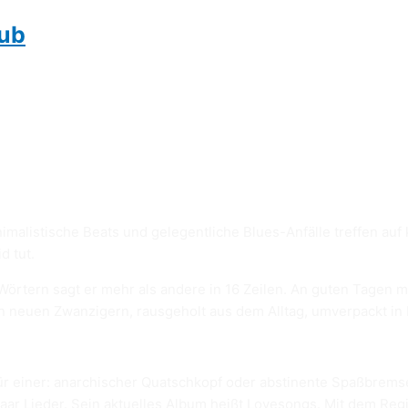
lub
alistische Beats und gelegentliche Blues-Anfälle treffen auf k
d tut.
6 Wörtern sagt er mehr als andere in 16 Zeilen. An guten Tagen
en neuen Zwanzigern, rausgeholt aus dem Alltag, umverpackt in
für einer: anarchischer Quatschkopf oder abstinente Spaßbremse
 paar Lieder. Sein aktuelles Album heißt Lovesongs. Mit dem Regi