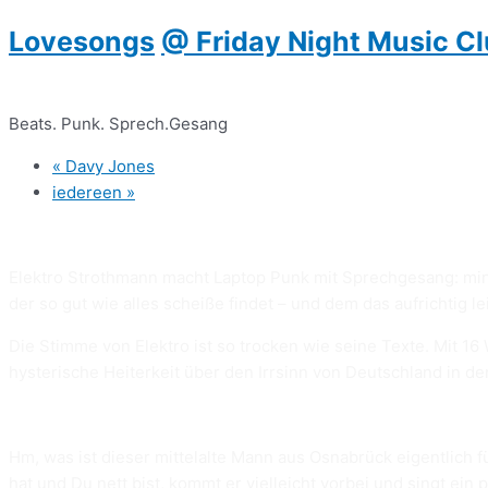
Lovesongs
@ Friday Night Music C
Beats. Punk. Sprech.Gesang
«
Davy Jones
iedereen
»
Elektro Strothmann macht Laptop Punk mit Sprechgesang: minim
der so gut wie alles scheiße findet – und dem das aufrichtig lei
Die Stimme von Elektro ist so trocken wie seine Texte. Mit 1
hysterische Heiterkeit über den Irrsinn von Deutschland in d
Hm, was ist dieser mittelalte Mann aus Osnabrück eigentlich 
hat und Du nett bist, kommt er vielleicht vorbei und singt ein