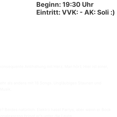
Beginn: 19:30 Uhr
Eintritt: VVK: - AK: Soli :)
onsequente Antihaltung mit Herz. Man hört: Hier ist einer,
 mehr als andere mit 16 Songs. Ungläubiges Staunen und
 Musik.
? Beides natürlich. Elektro hasst Partys, aber wenn er Bock
onalexpress bringt er’s unter die Leute.