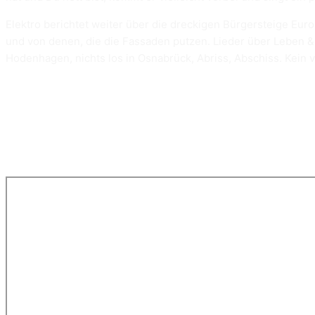
Elektro berichtet weiter über die dreckigen Bürgersteige Euro
und von denen, die die Fassaden putzen. Lieder über Leben & T
Hodenhagen, nichts los in Osnabrück, Abriss, Abschiss. Kein v