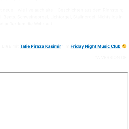
t neue – wie live auch alte – Geschichten aus dem Rinnstein;
Beats. Schweineorgel, Lichtorgel, Stalinorgel. Nichts los in
 Und außerdem die Wahrheit…
e
LIVE
mit
Talie Piraza Kasimir
* im
Friday Night Music Club
*A VERSION OF