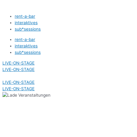
Zum
Inhalt
rent-a-bar
springen
interaktives
sub*sessions
rent-a-bar
interaktives
sub*sessions
LIVE-ON-STAGE
LIVE-ON-STAGE
LIVE-ON-STAGE
LIVE-ON-STAGE