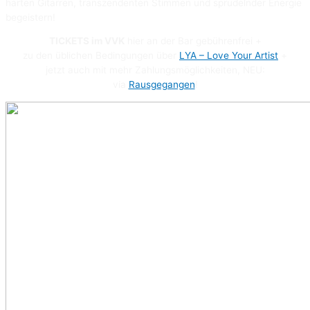
harten Gitarren, transzendenten Stimmen und sprudelnder Energie
begeistern!
TICKETS im VVK
hier an der Bar gebührenfrei +
zu den üblichen Bedingungen über
LYA – Love Your Artist
+
jetzt auch mit mehr Zahlungsmöglichkeiten, NEU:
via
Rausgegangen
!