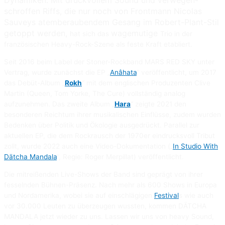
Dynamiken. Mit druckvollem Sound und verwegen-
schroffen Riffs, die nur noch von Frontmann Nicolas
Sauveys atemberaubendem Gesang im Robert-Plant-Stil
getoppt werden,
wagemutige
hat sich das
Trio in der
französischen Heavy-Rock-Szene als feste Kraft etabliert.
Seit 2016 beim Label der Stoner-Rockband MARS RED SKY unter
Vertrag, wurde zunächst die EP „
Anâhata
“ veröffentlicht, um 2017
das Debüt-Album „
Rokh
“ mit dem englischen Produzenten Clive
Martin (Queen, Tom Yorke, The Cure) vollständig analog
aufzunehmen. Das zweite Album „
Hara
“ zeigte 2021 den
besonderen Reichtum ihrer musikalischen Einflüsse, zudem wurden
Bedenken über Politik und Ökologie ausgedrückt. Parallel zur
aktuellen EP, die dem Rockrausch der 1970er eindrucksvoll Tribut
zollt, wurde 2022 auch eine Video-Dokumentation („
In Studio With
Dätcha Mandala
“, Regie: Roger Merpillat) veröffentlicht.
Die mitreißenden Live-Shows der Band sind geprägt von ihrer
fesselnden Bühnen-Präsenz. Nach mehr als 600 Shows in Europa
und Nordamerika, wobei sie auf einschlägigen
Festival
s wie auch
vor 30.000 Leuten zu überzeugen wussten, kommen DÄTCHA
MANDALA jetzt wieder zu uns. Lassen wir uns von heavy Sound,