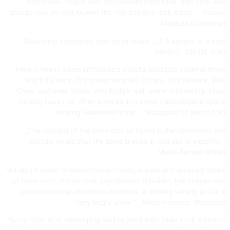
sometimes tinged with psychedelic hard rock, that flirts with
garage rock as well as with the 70s and 80s rock metal.“ Visions
Magazin (Germany)
“Delivering constantly feel-good music (…) A banger of a rock
album.” GBHBL (UK)
“French heavy blues enthusiasts Dätcha Mandala channel those
late 60’s early 70’s power trios like Cream, Jimi Hendrix, Blue
Cheer and even Wales own Budgie with some thundering, blues
rocking base that often evolves into some transcendent space
rocking Hawkwind-style.” Musipedia Of Metal (UK)
„The real gist of the band can be found in the harmonies and
melodic twists that the band snakes in and out of expertly.”
Metal-Temple (Inter)
“An album made of untouchable vocals, a solid and resistant fabric
of blues rock, stoner rock, psychedelic tribalism, folk images and
unconventional electronic elements, a striking variety and in a
very bright union.” Metal Hammer (Portugal)
“fuzzy rock’n’roll, developing well beyond their blues rock anthems