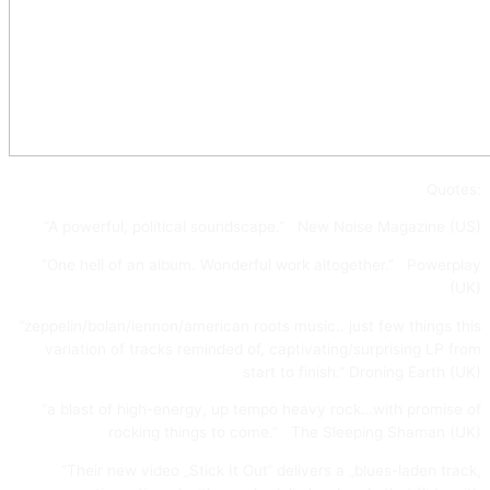
Quotes:
“A powerful, political soundscape.” New Noise Magazine (US)
“One hell of an album. Wonderful work altogether.” Powerplay
(UK)
“zeppelin/bolan/lennon/american roots music.. just few things this
variation of tracks reminded of, captivating/surprising LP from
start to finish.” Droning Earth (UK)
“a blast of high-energy, up tempo heavy rock…with promise of
rocking things to come.” The Sleeping Shaman (UK)
“Their new video „Stick It Out“ delivers a „blues-laden track,