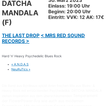
30. März 2023
DÄTCHA
Einlass: 19:00 Uhr
MANDALA
Beginn: 20:00 Uhr
Eintritt: VVK: 12 AK: 17€
(F)
THE LAST DROP
< MRS RED SOUND
RECORDS >
Hard 'n' Heavy Psychedelic Blues Rock
«
A.N.D.A.S
NeuRuTics
»
Die Band aus Bordeaux spickt ihren frechen Mix aus Blues- &
Heavy Rock mit entzückenden Psychedelika. DÄTCHA MANDALA
Temperament
ziehen Inspiration aus dem überschäumenden
der FlowerPower-Ära wie auch aus modernen