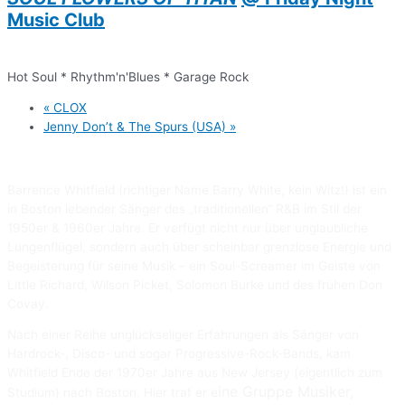
Music Club
Hot Soul * Rhythm'n'Blues * Garage Rock
«
CLOX
Jenny Don’t & The Spurs (USA)
»
Barrence Whitfield (richtiger Name Barry White, kein Witz!) ist ein
in Boston lebender Sänger des „traditionellen“ R&B im Stil der
1950er & 1960er Jahre. Er verfügt nicht nur über unglaubliche
Lungenflügel, sondern auch über scheinbar grenzlose Energie und
Begeisterung für seine Musik – ein Soul-Screamer im Geiste von
Little Richard, Wilson Picket, Solomon Burke und des frühen Don
Covay.
Nach einer Reihe unglückseliger Erfahrungen als Sänger von
Hardrock-, Disco- und sogar Progressive-Rock-Bands, kam
Whitfield Ende der 1970er Jahre aus New Jersey (eigentlich zum
ine Gruppe Musiker,
Studium) nach Boston. Hier traf er e