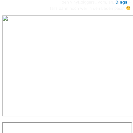
den vinyl_diggers_ vom, äh,
Dings
–
falls dann noch wer in den Laden passt