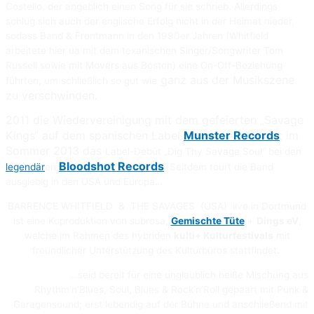
Costello, der angeblich einen Song für sie schrieb. Allerdings
schlug sich auch der englische Erfolg nicht in der Heimat nieder,
sodass Band & Frontmann in den 1990er Jahren (Whitfield
arbeitete hier ua mit dem texanischen Singer/Songwriter Tom
Russell sowie mit Movers aus Boston) eine On-Off-Beziehung
ganz aus der Musikszene
führten, um schließlich so gut wie
zu verschwinden.
2011 die Wiedervereinigung mit dem gefeierten „Savage
Kings“ auf dem spanischen Label
Munster Records
; im
Sommer 2013 das
Label-Debüt „Dig Thy Savage Soul“ bei den
Bloodshot Records
legendär
en
. Seitdem tourt die Band
ausgiebig in den USA und Europa…
BARRENCE WHITFIELD & THE SAVAGES (USA) live in Dortmund
ist eine Koproduktion von subrosa,
Gemischte Tüte
+
Dings eV
,
welche
im Rahmen des hybriden
k
ulti+
Kulturfestivals
mit
freundlicher Unterstützung des Kulturbüros stattfindet
.
…seid bereit für eine unglaublich heiße Mischung aus
Rhythm’n’Blues, Soul, Blues & Rock’n’Roll gepaart mit Punk &
Garagensound; erst lebendig auf der Bühne und anschließend mit