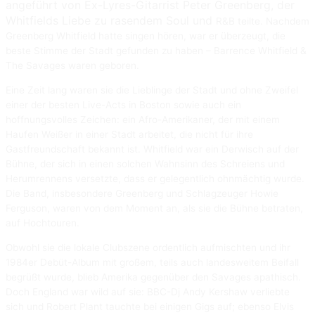
angeführt von Ex-Lyres-Gitarrist Peter Greenberg, der
Whitfields Liebe zu rasendem Soul und
R&B teilte. Nachdem
Greenberg Whitfield hatte singen hören, war er überzeugt, die
beste Stimme der Stadt gefunden zu haben – Barrence Whitfield &
The Savages waren geboren.
Eine Zeit lang waren sie die Lieblinge der Stadt und ohne Zweifel
einer der besten Live-Acts in Boston sowie auch ein
hoffnungsvolles Zeichen: ein Afro-Amerikaner, der mit einem
Haufen Weißer in einer Stadt arbeitet, die nicht für ihre
Gastfreundschaft bekannt ist. Whitfield war ein Derwisch auf der
Bühne, der sich in einen solchen Wahnsinn des Schreiens und
Herumrennens versetzte, dass er gelegentlich ohnmächtig wurde.
Die Band, insbesondere Greenberg und Schlagzeuger Howie
Ferguson, waren von dem Moment an, als sie die Bühne betraten,
auf Hochtouren.
Obwohl sie die lokale Clubszene ordentlich aufmischten und ihr
1984er Debüt-Album mit großem, teils auch landesweitem Beifall
begrüßt wurde, blieb Amerika gegenüber den Savages apathisch.
Doch England war wild auf sie: BBC-Dj Andy Kershaw verliebte
sich und Robert Plant tauchte bei einigen Gigs auf; ebenso Elvis