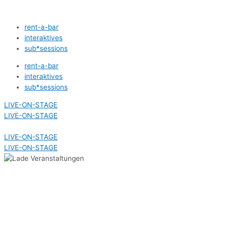
Zum
Inhalt
rent-a-bar
springen
interaktives
sub*sessions
rent-a-bar
interaktives
sub*sessions
LIVE-ON-STAGE
LIVE-ON-STAGE
LIVE-ON-STAGE
LIVE-ON-STAGE