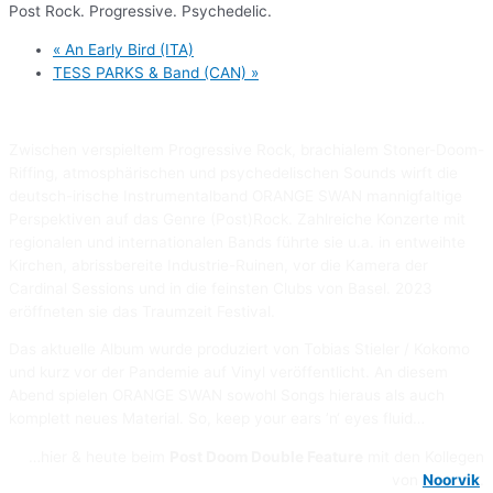
Post Rock. Progressive. Psychedelic.
«
An Early Bird (ITA)
TESS PARKS & Band (CAN)
»
Zwischen verspieltem Progressive Rock, brachialem Stoner-Doom-
Riffing, atmosphärischen und psychedelischen Sounds wirft die
deutsch-irische Instrumentalband ORANGE SWAN mannigfaltige
Perspektiven auf das Genre (Post)Rock. Zahlreiche Konzerte mit
regionalen und internationalen Bands führte sie u.a. in entweihte
Kirchen, abrissbereite Industrie-Ruinen, vor die Kamera der
Cardinal Sessions und in die feinsten Clubs von Basel. 2023
eröffneten sie das Traumzeit Festival.
Das aktuelle Album wurde produziert von Tobias Stieler / Kokomo
und kurz vor der Pandemie auf Vinyl veröffentlicht. An diesem
Abend spielen ORANGE SWAN sowohl Songs hieraus als auch
komplett neues Material. So, keep your ears ’n‘ eyes fluid…
…hier & heute beim
Post Doom Double Feature
mit den Kollegen
von
Noorvik
.