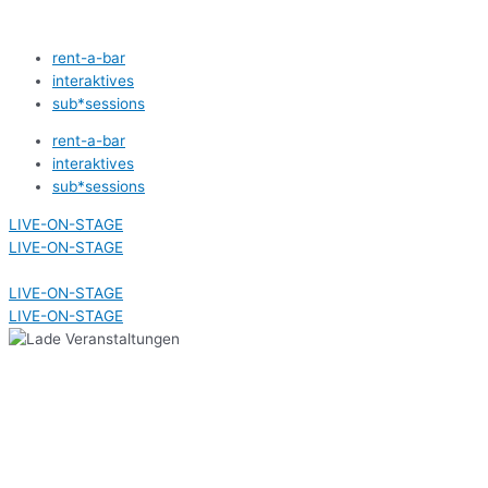
Zum
Inhalt
rent-a-bar
springen
interaktives
sub*sessions
rent-a-bar
interaktives
sub*sessions
LIVE-ON-STAGE
LIVE-ON-STAGE
LIVE-ON-STAGE
LIVE-ON-STAGE