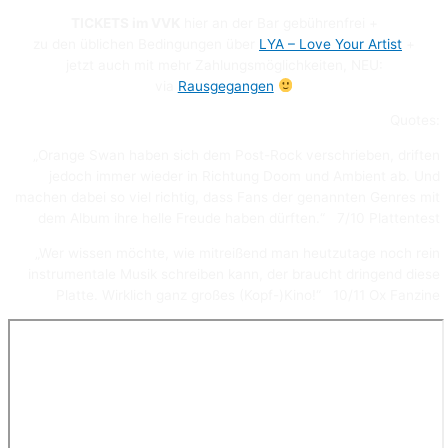
TICKETS im VVK
hier an der Bar gebührenfrei +
zu den üblichen Bedingungen über
LYA – Love Your Artist
+
jetzt auch mit mehr Zahlungsmöglichkeiten, NEU:
via
Rausgegangen
Quotes:
„Orange Swan haben sich dem Post-Rock verschrieben, driften
jedoch immer wieder in Richtung Doom und Ambient ab. Und
machen dabei so viel richtig, dass Fans der genannten Genres mit
dem Album ihre helle Freude haben dürften.“ 7/10 Plattentest
„Wer wissen möchte, wie mitreißend man heutzutage noch rein
instrumentale Musik schreiben kann, der braucht dringend diese
Platte. Wirklich ganz großes (Kopf-)Kino!“ 10/11 Ox Fanzine