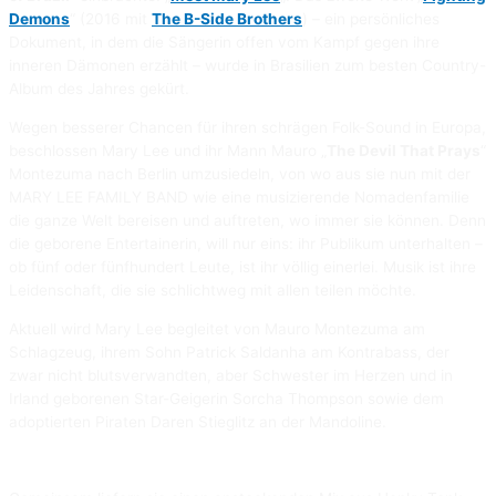
Demons
“ (2016 mit
The B-Side Brothers
) – ein persönliches
Dokument, in dem die Sängerin offen vom Kampf gegen ihre
inneren Dämonen erzählt – wurde in Brasilien zum besten Country-
Album des Jahres gekürt.
Wegen besserer Chancen für ihren schrägen Folk-Sound in Europa,
beschlossen Mary Lee und ihr Mann Mauro „
The Devil That Prays
“
Montezuma nach Berlin umzusiedeln, von wo aus sie nun mit der
MARY LEE FAMILY BAND wie eine musizierende Nomadenfamilie
die ganze Welt bereisen und auftreten, wo immer sie können. Denn
die geborene Entertainerin, will nur eins: ihr Publikum unterhalten –
ob fünf oder fünfhundert Leute, ist ihr völlig einerlei. Musik ist ihre
Leidenschaft, die sie schlichtweg mit allen teilen möchte.
Aktuell wird Mary Lee begleitet von Mauro Montezuma am
Schlagzeug, ihrem Sohn Patrick Saldanha am Kontrabass, der
zwar nicht blutsverwandten, aber Schwester im Herzen und in
Irland geborenen Star-Geigerin Sorcha Thompson sowie dem
adoptierten Piraten Daren Stieglitz an der Mandoline.