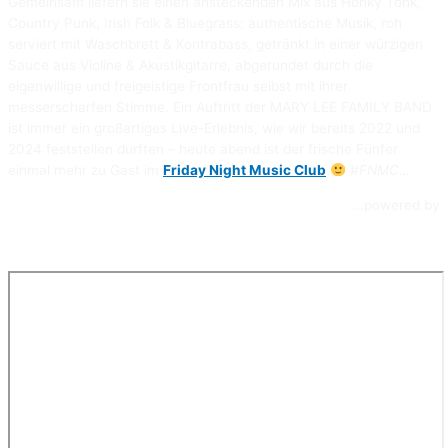
Gemeinsam liefern sie einen ansteckenden Mix aus Honky Tonk,
Country Punk, Irish Folk & Bluegrass: authentische Musik, roh
serviert mit Waschbrett & Kontrabass, getränkt in einer würzigen
Sauce aus Violine & Akustikgitarre, abgerundet durch die
eigenwillige und freigeistige Frontfrau selbst mit ihrer
messerscharfen Stimme. Ein Auftritt der MARY LEE FAMILY BAND
ist immer ein großartiges Live-Erlebnis, wie wir bereits 2022 und
2024 feststellen durften – heute abend ist der frische Fünfer
einmal mehr zu Gast im
Friday Night Music Club
#FNMC…
…powered by