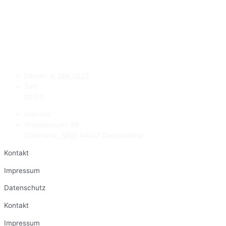
Datum:
9. Mai 2025
Zeit:
20:00
subrosa
Gneisenaustr. 56
Dortmund
,
NRW
44147
Deutschland
Kontakt
Impressum
Datenschutz
Kontakt
Impressum