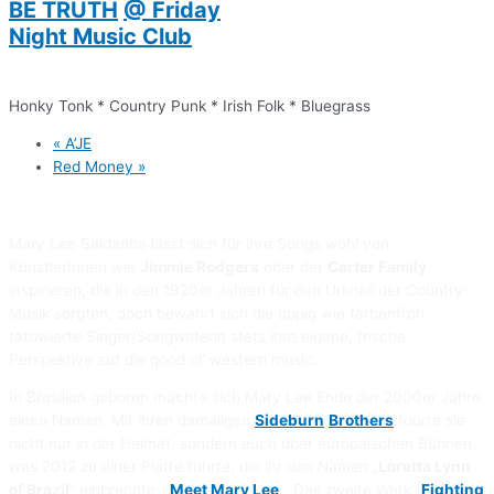
BE TRUTH
@ Friday
Night Music Club
Honky Tonk * Country Punk * Irish Folk * Bluegrass
«
A’JE
Red Money
»
Mary Lee Saldanha lässt sich für ihre Songs wohl von
KünstlerInnen wie
Jimmie Rodgers
oder der
Carter Family
inspirieren, die in den 1920er Jahren für den Urknall der Country-
Musik sorgten, doch bewahrt sich die üppig wie farbenfroh
tätowierte Singer/Songwriterin stets ihre eigene, frische
Perspektive auf die good ol‘ western music.
In Brasilien geboren machte sich Mary Lee Ende der 2000er Jahre
einen Namen. Mit ihren damaligen
Sideburn
Brothers
tourte sie
nicht nur in der Heimat, sondern auch über europäischen Bühnen,
was 2012 zu einer Platte führte, die ihr den Namen „
Loretta Lynn
of Brazil
“ einbrachte: „
Meet Mary Lee
„. Das zweite Werk „
Fighting