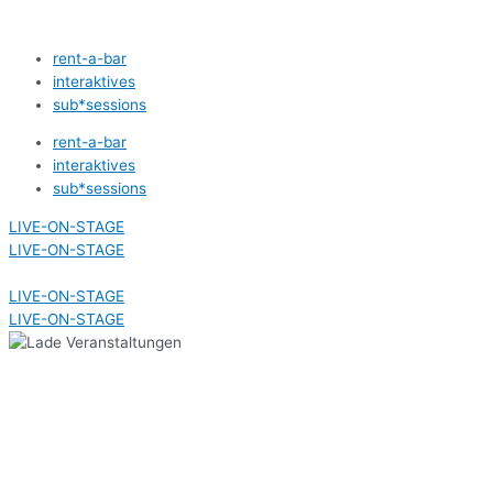
Zum
Inhalt
rent-a-bar
springen
interaktives
sub*sessions
rent-a-bar
interaktives
sub*sessions
LIVE-ON-STAGE
LIVE-ON-STAGE
LIVE-ON-STAGE
LIVE-ON-STAGE