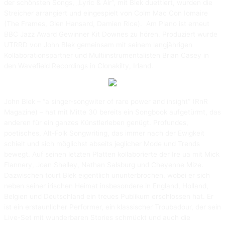
der schönsten Songs, „Lyric & Air“, mit Blek duettiert, wurden die
Streicher arrangiert und eingespielt von Colm Mac Con Iomaire
(The Frames, Glen Hansard, Damien Rice). Am Piano ist erneut
BBC Jazz Award Gewinner Kit Downes zu hören. Produziert wurde
UTRRD von John Blek gemeinsam mit seinem langjährigen
Kollaborationspartner und Multiinstrumentalisten Brian Casey in
den Wavefield Recordings in Clonakilty, Irland.
John Blek – “a singer-songwiter of rare power and insight” (RnR
Magazine) – hat mit Mitte 30 bereits ein Songbook aufgetürmt, das
anderen für ein ganzes Künstlerleben genügt. Profundes,
poetisches, Alt-Folk Songwriting, das immer nach der Ewigkeit
schielt und sich möglichst abseits jeglicher Mode und Trends
bewegt. Auf seinen letzten Platten kollaborierte der Ire ua mit Mick
Flannery, Joan Shelley, Nathan Salsburg und Cheyenne Mize.
Dazwischen tourt Blek eigentlich ununterbrochen, wobei er sich
neben seiner irischen Heimat insbesondere in England, Holland,
Belgien und Deutschland ein treues Publikum erschlossen hat. Er
ist ein erstaunlicher Performer, ein klassischer Troubadour, der sein
Live-Set mit wunderbaren Stories schmückt und auch die