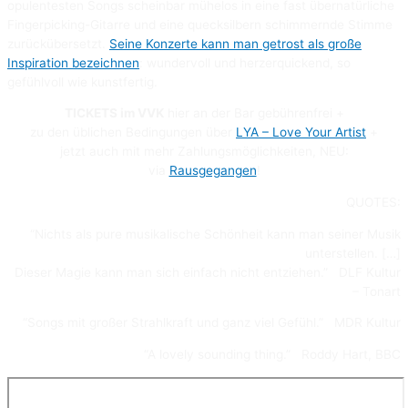
opulentesten Songs scheinbar mühelos in eine fast übernatürliche
Fingerpicking-Gitarre und eine quecksilbern schimmernde Stimme
zurückübersetzt.
Seine Konzerte kann man getrost als große
Inspiration bezeichnen
: wundervoll und herzerquickend, so
gefühlvoll wie kunstfertig.
TICKETS im VVK
hier an der Bar gebührenfrei +
zu den üblichen Bedingungen über
LYA – Love Your Artist
+
jetzt auch mit mehr Zahlungsmöglichkeiten, NEU:
via
Rausgegangen
!
QUOTES:
“Nichts als pure musikalische Schönheit kann man seiner Musik
unterstellen. […]
Dieser Magie kann man sich einfach nicht entziehen.” DLF Kultur
– Tonart
“Songs mit großer Strahlkraft und ganz viel Gefühl.” MDR Kultur
“A lovely sounding thing.” Roddy Hart, BBC