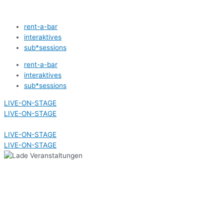
Zum
Inhalt
rent-a-bar
springen
interaktives
sub*sessions
rent-a-bar
interaktives
sub*sessions
LIVE-ON-STAGE
LIVE-ON-STAGE
LIVE-ON-STAGE
LIVE-ON-STAGE