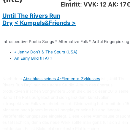
Eintritt: VVK: 12 AK: 17€
Until The Rivers Run
Dry
< Kumpels&Friends >
Introspective Poetic Songs * Alternative Folk * Artful Fingerpicking
«
Jenny Don’t & The Spurs (USA)
An Early Bird (ITA)
»
Nach dem
Abschluss seines 4-Elemente-Zyklusses
ist „Until The
Rivers Run Dry“ nun das achte Studio-Album des überaus
produktiven irischen Songwriters John Blek, seit dieser 2016 seine
Band The Rats aufgelöst und sich ganz dem kunstvollen,
introspektiven Folk verschrieben hat. Gleichzeitig hat er mit den 15
Monaten nach jenem letzten Longplayer seine bislang längste
Veröffentlichungspause eingelegt. Diese kleine Atempause braucht
es tatsächlich, denn das neue Werk sollte man ganz für sich allein
entdecken. Es ist Bleks elaborierteste Platte – eine