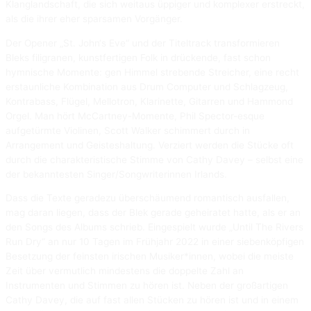
Klanglandschaft, die sich weitaus üppiger und komplexer erstreckt,
als die ihrer eher sparsamen Vorgänger.
Der Opener „St. John‘s Eve“ und der Titeltrack transformieren
Bleks filigranen, kunstfertigen Folk in drückende, fast schon
hymnische Momente: gen Himmel strebende Streicher, eine recht
erstaunliche Kombination aus Drum Computer und Schlagzeug,
Kontrabass, Flügel, Mellotron, Klarinette, Gitarren und Hammond
Orgel. Man hört McCartney-Momente, Phil Spector-esque
aufgetürmte Violinen, Scott Walker schimmert durch in
Arrangement und Geisteshaltung. Verziert werden die Stücke oft
durch die charakteristische Stimme von Cathy Davey – selbst eine
der bekanntesten Singer/Songwriterinnen Irlands.
Dass die Texte geradezu überschäumend romantisch ausfallen,
mag daran liegen, dass der Blek gerade geheiratet hatte, als er an
den Songs des Albums schrieb. Eingespielt wurde „Until The Rivers
Run Dry“ an nur 10 Tagen im Frühjahr 2022 in einer siebenköpfigen
Besetzung der feinsten irischen Musiker*innen, wobei die meiste
Zeit über vermutlich mindestens die doppelte Zahl an
Instrumenten und Stimmen zu hören ist. Neben der großartigen
Cathy Davey, die auf fast allen Stücken zu hören ist und in einem