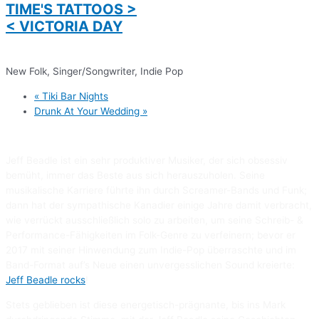
TIME'S TATTOOS >
< VICTORIA DAY
New Folk, Singer/Songwriter, Indie Pop
«
Tiki Bar Nights
Drunk At Your Wedding
»
Jeff Beadle ist ein sehr produktiver Musiker, der sich obsessiv
bemüht, immer das Beste aus sich herauszuholen. Seine
musikalische Karriere führte ihn durch Screamer-Bands und Funk;
dann hat der sympathische Kanadier einige Jahre damit verbracht,
wie verrückt ausschließlich solo zu arbeiten, um seine Schreib- &
Performance-Fähigkeiten im Folk-Genre zu verfeinern; bevor er
2017 mit seiner Hinwendung zum Indie-Pop überraschte und im
Band-Format auf’s Neue einen unvergesslichen Sound kreierte:
Jeff Beadle rocks
!
Stets geblieben ist diese energetisch-prägnante, bis ins Mark