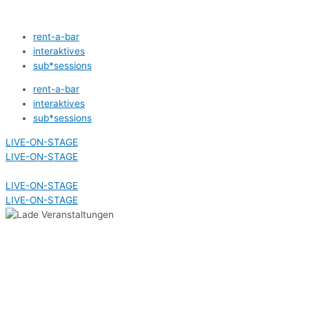
Zum
Inhalt
rent-a-bar
springen
interaktives
sub*sessions
rent-a-bar
interaktives
sub*sessions
LIVE-ON-STAGE
LIVE-ON-STAGE
LIVE-ON-STAGE
LIVE-ON-STAGE