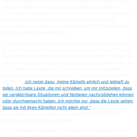
durchdringende Stimme, mit der Jeff Beadle seine Geschichten
von Liebe, Verlust und Sehnsucht propagiert; dazu fließen
Erfahrungen vergangener Tourneen durch Kanada, Europa & Asien
ein. Die hier erlangte Weisheit und seine unkonventionelle
persönliche Entwicklung waren der Katalysator für Beadles neue
Ära des dunklen Alternative-Pop.
Für den Songwriter bedeutet die Realität, mit der Geschwindigkeit
der Inspiration zu arbeiten, in einsamen, unromantischen Räumen
zu schreiben und seiner Musik eine unausweichliche Traurigkeit zu
verleihen. Inspiration schöpft er aus tiefgreifenden Situationen, die
sein Leben massiv prägten. In Trauer kam er mit der eigenen
Sterblichkeit zurecht, während er nach seinem Platz in der Welt
suchte… –
„Ich neige dazu, meine Kämpfe ehrlich und lebhaft zu
teilen. Ich habe Leute, die mir schreiben, um mir mitzuteilen, dass
sie vergleichbare Situationen und Notlagen nachvollziehen können
oder durchgemacht haben. Ich möchte nur, dass die Leute sehen,
dass sie mit ihren Kämpfen nicht allein sind.“
Beadles
unerschütterliche Ehrlichkeit und Selbstbeobachtung bilden
weiterhin das Rückgrat seiner Texte.
So ist Jeff Beadles aktuelle EP von Angst durchdrungen und hat