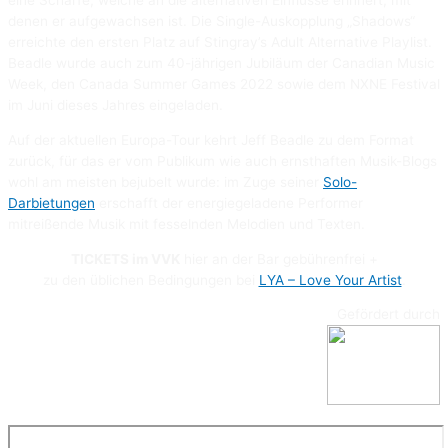
eine Schärfe, welche an die alternativen Einflüsse erinnert, mit
denen er aufgewachsen ist. Die Single-Auskopplung „Shadows“
erreichte den ersten Platz auf Stingray’s Adult Alternative Playlist.
Beadle wurde auch zum 40-jährigen Jubiläum der Canadian Music
Week, den Canada Summer Games 2022 sowie dem NXNE Festival
im Juni dieses Jahres eingeladen.
Auf der aktuellen Europa-Tour kehrt Jeff Beadle zu dem Format
zurück, für das er vom Publikum wie auch ernsthaften Musik-Blogs
wohl am meisten bejubelt wurde: im Zuge seiner
Solo-
Darbietungen
erschafft der energiegeladene Performer
mitreißende Musik mit fesselnden Melodien und Texten.
TICKETS im VVK
hier an der Bar gebührenfrei +
zu den üblichen Bedingungen bei
LYA – Love Your Artist
.
Gefördert durch