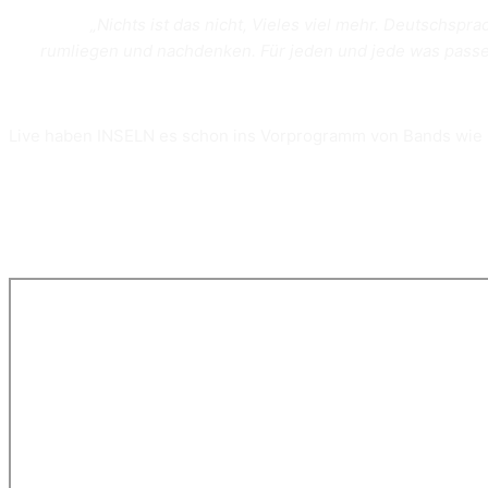
„Nichts ist das nicht, Vieles viel mehr. Deutschsp
rumliegen und nachdenken. Für jeden und jede was pass
Live haben INSELN es schon ins Vorprogramm von Bands wie 