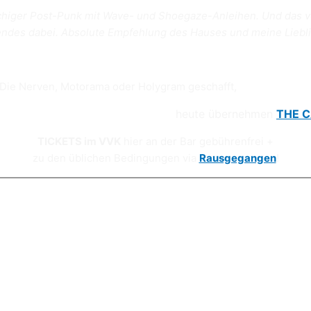
rachiger Post-Punk mit Wave- und Shoegaze-Anleihen. Und das v
endes dabei. Absolute Empfehlung des Hauses und meine Liebl
Die Nerven, Motorama oder Holygram geschafft,
heute übernehmen
THE 
TICKETS im VVK
hier an der Bar gebührenfrei +
zu den üblichen Bedingungen via
Rausgegangen
!