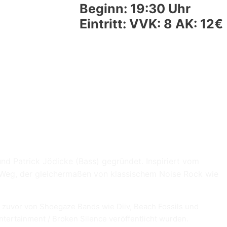
Beginn: 19:30 Uhr
Eintritt: VVK: 8 AK: 12€
d Patrick Jödicke (Bass) gegründet. Inspiriert vom
n Weg, der gleichermaßen von klassischem Noise Rock wie
s zuvor von Shoegaze Bands wie Diiv, Beach Fossils und
tertainment / Broken Silence veröffentlicht wurden.