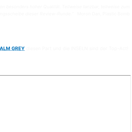
on besonders hoher Qualität. Teilweise tanzbar, teilweise zum
ingsscheibe dieser Review-Runde.“
Moron Dan, Plastic Bomb
CALM GREY
diesen Part und die INSELN
sind der Top-Act!