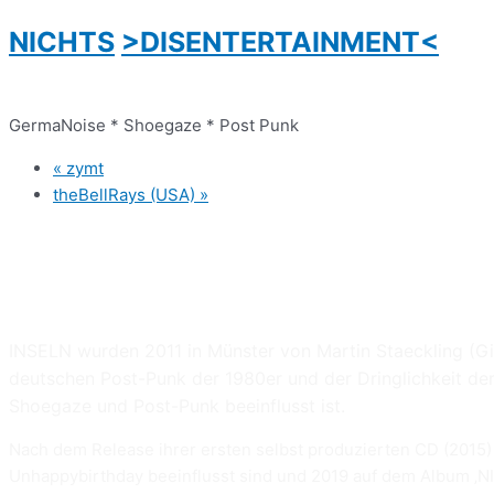
NICHTS
>DISENTERTAINMENT<
GermaNoise * Shoegaze * Post Punk
«
zymt
theBellRays (USA)
»
INSELN
wurden 2011 in Münster von Martin Staeckling (Gi
deutschen Post-Punk der 1980er und der Dringlichkeit de
Shoegaze und Post-Punk beeinflusst ist.
Nach dem Release ihrer ersten selbst produzierten CD (2015) 
Unhappybirthday beeinflusst sind und 2019 auf dem Album ‚NI