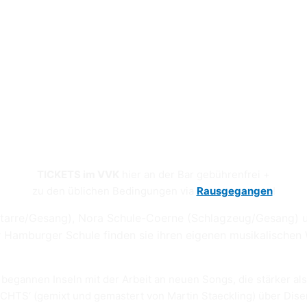
TICKETS im VVK
hier an der Bar gebührenfrei +
zu den üblichen Bedingungen via
Rausgegangen
!
tarre/Gesang), Nora Schule-Coerne (Schlagzeug/Gesang) un
r Hamburger Schule finden sie ihren eigenen musikalische
begannen Inseln mit der Arbeit an neuen Songs, die stärker al
CHTS‘ (gemixt und gemastert von Martin Staeckling) über Disen