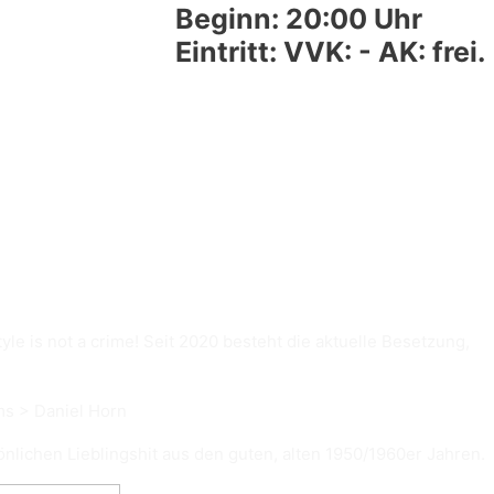
Beginn: 20:00 Uhr
Eintritt: VVK: - AK: frei.
yle is not a crime! Seit 2020 besteht die aktuelle Besetzung,
s > Daniel Horn
nlichen Lieblingshit aus den guten, alten 1950/1960er Jahren.