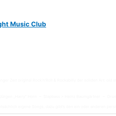
ght Music Club
r Zeit original Rock’n’Roll & Rockabilly der soliden Art: old st
> Jürgen „Harry“ Horn ~ Slapbass > Heinz Baumgärtner ~ Drum
sächlich eigene Songs, dazu gibt’s den ein oder anderen persö