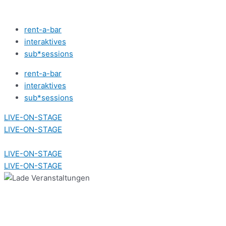
Zum
Inhalt
rent-a-bar
springen
interaktives
sub*sessions
rent-a-bar
interaktives
sub*sessions
LIVE-ON-STAGE
LIVE-ON-STAGE
LIVE-ON-STAGE
LIVE-ON-STAGE