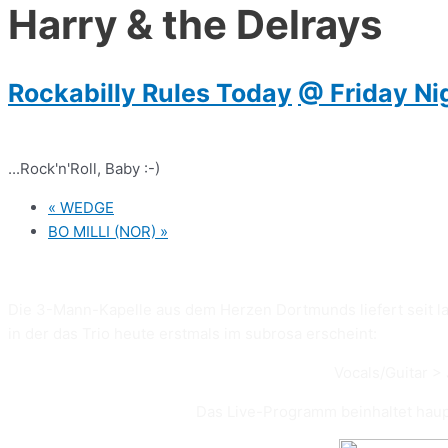
Harry & the Delrays
Rockabilly Rules Today
@ Friday Ni
...Rock'n'Roll, Baby :-)
«
WEDGE
BO MILLI (NOR)
»
Die 3-Mann-Kapelle aus dem Herzen Dortmunds liefert seit lange
in der das Trio heute erstmals im subrosa erscheint:
Vocals/Guitar 
Das Live-Programm beinhaltet haupt