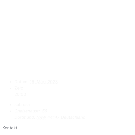
Datum:
16. März 2023
Zeit:
20:00
subrosa
Gneisenaustr. 56
Dortmund
,
NRW
44147
Deutschland
Kontakt