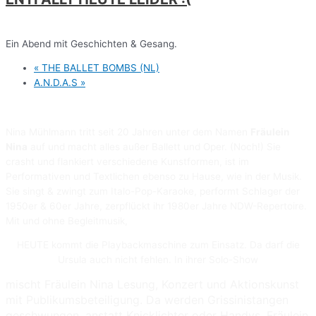
Ein Abend mit Geschichten & Gesang.
«
THE BALLET BOMBS (NL)
A.N.D.A.S
»
Nina Mühlmann tritt seit 20 Jahren unter dem Namen
Fräulein
Nina
auf und macht alles außer Ballett und Oper. (Noch!) Sie
crasht und flankiert verschiedene Kunstformen, ist im
Performativen und Textlichen ebenso zu Hause, wie in der Musik.
Sie singt & zwingt zum Italo-Pop-Karaoke, performt Schlager der
1950er & 60er Jahre, zerpflückt ihr 1980er Jahre NDW-Repertoire.
Mit und ohne Begleitmusik,
HEUTE kommt die Playbackmaschine zum Einsatz. Da darf die
Ursula auch nicht fehlen. In ihrer Solo-Show
mischt Fräulein Nina Lesung, Konzert und Aktionskunst
mit Publikumsbeteiligung. Da werden Grissinistangen
geschwungen, anstatt Knicklichter oder Handys. Fräulein