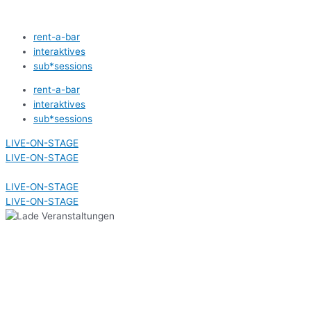
Zum
Inhalt
rent-a-bar
springen
interaktives
sub*sessions
rent-a-bar
interaktives
sub*sessions
LIVE-ON-STAGE
LIVE-ON-STAGE
LIVE-ON-STAGE
LIVE-ON-STAGE