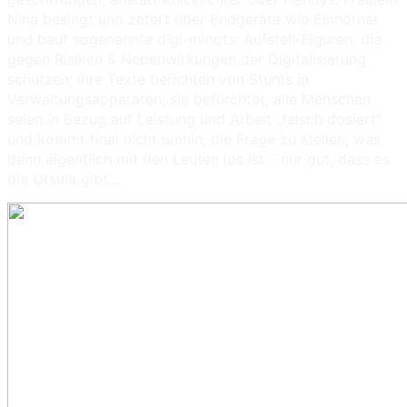
Nina besingt und zetert über Endgeräte wie Einhörner
und baut sogenannte digi-minots: Aufstell-Figuren, die
gegen Risiken & Nebenwirkungen der Digitalisierung
schützen; ihre Texte berichten von Stunts in
Verwaltungsapparaten; sie befürchtet, alle Menschen
seien in Bezug auf Leistung und Arbeit „falsch dosiert“
und kommt final nicht umhin, die Frage zu stellen, was
denn eigentlich mit den Leuten los ist – nur gut, dass es
die Ursula gibt…