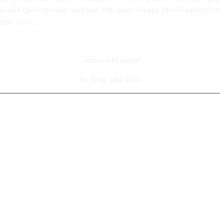
Teil des Untergrunds, welcher sich unter einem alten Rosenstock
 abba auch…
­…more info soon?
So long, take this: