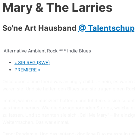
Mary & The Larries
So'ne Art Hausband
@ Talentschu
­ Alternative Ambient Rock *** Indie Blues
«
SIR REG (SWE)
PREMIERE
»
Once upon a time there was an angry child… – nein, es waren 
waren sie. Und sie hatten den Blues und sie trugen einen Roc
Immer, wenn sie musiziert hatten, dann fühlten sie sich so unb
aus ihnen heraus. Wie die dazugehörenden Stories, welche ei
zu fassen. Und so nannten sie sich „Call Me Mary“ – ihr ein
Weitermachen. Das war einmal.
Dann: Pandemie. Und das wütend-kindliche Duo musste in unte