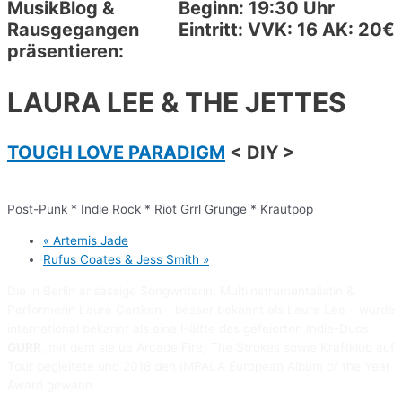
MusikBlog &
Beginn: 19:30 Uhr
Rausgegangen
Eintritt: VVK: 16 AK: 20€
präsentieren:
LAURA LEE & THE JETTES
TOUGH LOVE PARADIGM
< DIY >
Post-Punk * Indie Rock * Riot Grrl Grunge * Krautpop
«
Artemis Jade
Rufus Coates & Jess Smith
»
Die in Berlin ansässige Songwriterin, Multiinstrumentalistin &
Performerin Laura Gertken – besser bekannt als Laura Lee – wurde
international bekannt als eine Hälfte des gefeierten Indie-Duos
GURR
, mit dem sie ua Arcade Fire, The Strokes sowie Kraftklub auf
Tour begleitete und 2018 den IMPALA European Album of the Year
Award gewann.