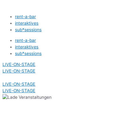
Zum
Inhalt
rent-a-bar
springen
interaktives
sub*sessions
rent-a-bar
interaktives
sub*sessions
LIVE-ON-STAGE
LIVE-ON-STAGE
LIVE-ON-STAGE
LIVE-ON-STAGE