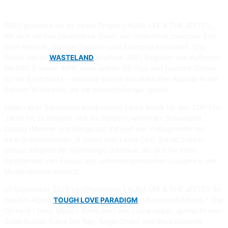
2020 gründete sie ihr neues Projekt LAURA LEE & THE JETTES,
mit dem sie ihre persönliche Vision von Indie-Rock zwischen Riot-
Grrrl-Attitüde, Grunge-Texturen und Krautpop entwickelt. Das
Debüt-Album
WASTELAND
erschien 2021, begleitet von Auftritten
bei BBC 6 Music, NPR, einer ersten US-Tour und Support-Shows
für die Beatsteaks – inklusive zweier ausverkaufter Abende in der
Berliner Wuhlheide, die sie hochschwanger spielte.
Neben ihrer Bandarbeit komponierte Laura Musik für den ZDF-Film
„Nicht tot zu kriegen“ (mit Iris Berben), wirkte am Schauspiel
Leipzig (Meister und Margarita) mit und war Protagonistin der
Vice-Dokumentation „6 Hours with Laura Lee“. Sie ist zudem
aktives Mitglied der Keychange-Initiative, die sich für mehr
Sichtbarkeit von Frauen und unterrepräsentierten Gruppen in der
Musikindustrie einsetzt.
Im September 2025 veröffentlichen LAURA LEE & THE JETTES ihr
zweites Album
TOUGH LOVE PARADIGM
(Unsolicited Advice / The
Orchard / Sony Music). Produziert von Laura selbst, gemischt von
Collin Dupuis (Lana Del Rey, Angel Olsen) und Rhys Edwards