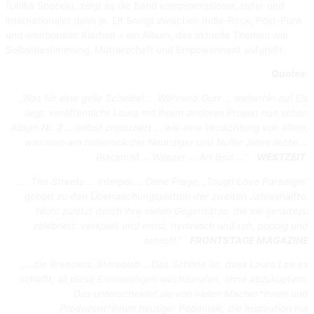
(Ulrika Spacek), zeigt es die Band kompromissloser, reifer und
internationaler denn je. Elf Songs zwischen Indie-Rock, Post-Punk
und emotionaler Klarheit – ein Album, das aktuelle Themen wie
Selbstbestimmung, Mutterschaft und Empowerment aufgreift.
Quotes:
„Was für eine geile Scheibe! … Während Gurr … weiterhin auf Eis
liegt, veröffentlicht Laura mit ihrem anderen Projekt nun schon
Album Nr. 2 … selbst produziert … wie eine Verdichtung von allem,
was man am Indierock der Neunziger und Nuller Jahre liebte …
Blackmail … Weezer … Art Brut …“
WESTZEIT
„… The Streets … Interpol … Ohne Frage, „Tough Love Paradigm“
gehört zu den Überraschungsplatten der zweiten Jahreshälfte.
Nicht zuletzt durch ihre vielen Gegensätze, die sie geradezu
zelebriert: verspielt und ernst, hymnisch und roh, poppig und
schroff.“
FRONTSTAGE MAGAZINE
„…die Breeders, Stereolab .. Das Schöne ist, dass Laura Lee es
schafft, all diese Erinnerungen wachzurufen, ohne abzukupfern.
Das unterscheidet sie von vielen Macher*innen und
Produzent*innen heutiger Popmusik, die Inspiration mit