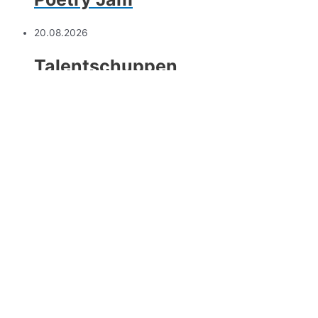
20.08.2026
Talentschuppen
Eugene is Dead
21.08.2026
Blanker Hohn
Mean Ellees
26.08.2026
SHAKE IT UP!