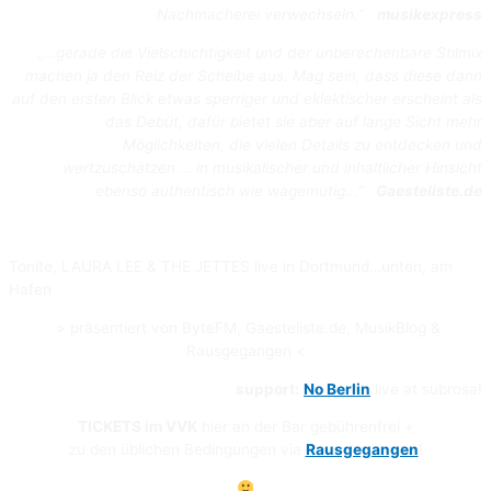
Nachmacherei verwechseln.“
musikexpress
„…gerade die Vielschichtigkeit und der unberechenbare Stilmix
machen ja den Reiz der Scheibe aus. Mag sein, dass diese dann
auf den ersten Blick etwas sperriger und eklektischer erscheint als
das Debüt, dafür bietet sie aber auf lange Sicht mehr
Möglichkeiten, die vielen Details zu entdecken und
wertzuschätzen … in musikalischer und inhaltlicher Hinsicht
ebenso authentisch wie wagemutig…“
Gaesteliste.de
Tonite, LAURA LEE & THE JETTES live in Dortmund…unten, am
Hafen
> präsentiert von ByteFM, Gaesteliste.de, MusikBlog &
Rausgegangen <
support:
No Berlin
live at subrosa!
TICKETS im VVK
hier an der Bar gebührenfrei +
zu den üblichen Bedingungen via
Rausgegangen
!