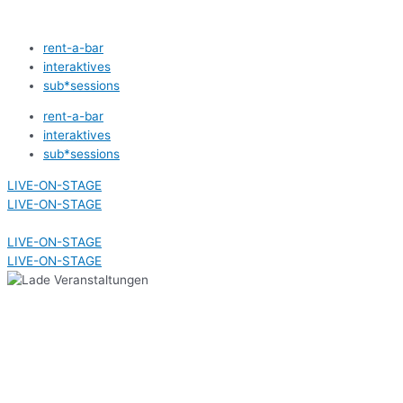
Zum
Inhalt
rent-a-bar
springen
interaktives
sub*sessions
rent-a-bar
interaktives
sub*sessions
LIVE-ON-STAGE
LIVE-ON-STAGE
LIVE-ON-STAGE
LIVE-ON-STAGE