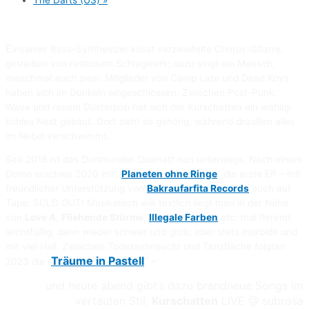
The Darts (US)
»
E
insamer Bass-Synthesizer küsst verzweifelte Chorus-Gitarre,
getrieben von rastlosem Schlagwerk; dazu singt ein Mensch,
manchmal auch zwei: Mitglieder von Camp Late und Dead Koys
haben sich im Dunkeln eingeschlossen. Zwischen Post-Punk,
Wave und rauem Düsterpop hat sich der Kurschatten ein wohlig-
kühles Nest gebaut. Dort zieht es gehörig, während draußen alles
im Nebel verschwimmt.
Seit 2018 ist das Dortmunder Quartett nun unterwegs. Nach einem
Demo erschien 2020 mit „
Planeten ohne Ringe
“ die erste EP – mit
freundlicher Unterstützung von
Bakraufarfita Records
auch auf
Tape. SOLD OUT! Musikalisch wie textlich liegt man in der Nähe
von
Love A
,
Fliehende Stürme
,
Illegale Farben
etc: mal flirrend
leichtfüßig, dann wieder schwer und grob; aber stets morbide und
mit viel Hall. Zwischen Todessehnsucht und Tanzfläche folgten
Träume in Pastell
“ –
2023 die „
und heute abend gibt’s dazu brandneue Songs im
vertauten Stil,
Kurschatten
LIVE @ subrosa