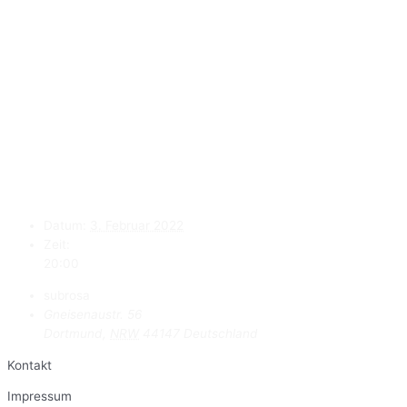
Datum:
3. Februar 2022
Zeit:
20:00
subrosa
Gneisenaustr. 56
Dortmund
,
NRW
44147
Deutschland
Kontakt
Impressum