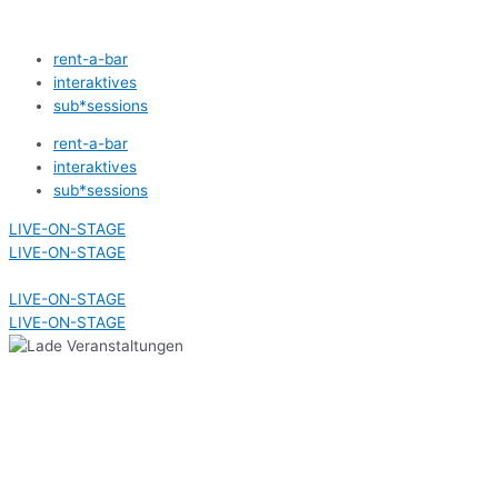
Zum
Inhalt
rent-a-bar
springen
interaktives
sub*sessions
rent-a-bar
interaktives
sub*sessions
LIVE-ON-STAGE
LIVE-ON-STAGE
LIVE-ON-STAGE
LIVE-ON-STAGE