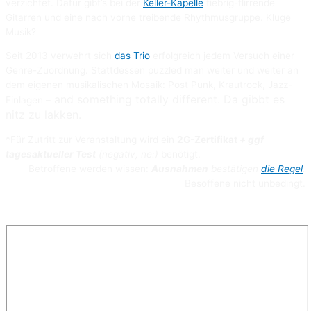
verzichtet. Dafür gibt’s bei der
Keller-Kapelle
fiebrig-flirrende
Gitarren und eine nach vorne treibende Rhythmusgruppe. Kluge
Musik?
Seit 2013 verwehrt sich
das Trio
erfolgreich jedem Versuch einer
Genre-Zuordnung. Stattdessen puzzled man weiter und weiter an
dem eigenen musikalischen Mosaik: Post Punk, Krautrock, Jazz-
and something totally different. Da gibbt es
Einlagen –
nitz zu lakken.
*Für Zutritt zur Veranstaltung wird ein
2G-Zertifikat
+ ggf
tagesaktueller Test
(negativ, ne:)
benötigt.
Betroffene werden wissen:
Ausnahmen
bestätigen
die Regel
.
Besoffene nicht unbedingt.