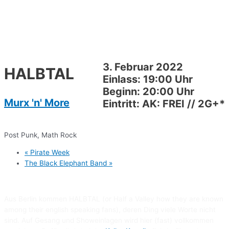
3. Februar 2022
HALBTAL
Einlass: 19:00 Uhr
Beginn: 20:00 Uhr
Murx 'n' More
Eintritt: AK: FREI // 2G+*
Post Punk, Math Rock
«
Pirate Week
The Black Elephant Band
»
Aus Berlin kommen HALBTAL (or Half a Valley how they are known
among their english speaking fans), deren Ding viele Worte nicht
sind. Auf Gesang und Showeinlagen wird hier (fast) vollkommen