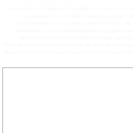
„…der perfekte und treibende Soundtrack, um, wie in den Com
australische Trio, Teil der Kernsammlung des ETT-R
Rockmelodien mit psychedelischen Elementen, die s
einladenden und verträumten Melodien begleitet w
nehmen und wahrscheinlich jederzeit gerne das Voice
Vibraslap und vielleicht ein Messer für Sie. Alles ist so fest w
Ebene – so unvorhersehbar und spannend bleibt. Diese Son