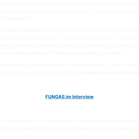
 Musik selbst aufzunehmen, zu produzieren und zu veröffentlich
reifende Sound brachte FUNGAS Support-Slots für Acts wie Ho
r Gumball auf.
bum
INTELLIGENCE 1
– eine paranoide und spielerische Ausei
 hat eine Geschichte“, sagt Frontmann Charlie Ross. „Es knüpf
ch einer seltsamen Form davon. Wie die Entwicklung von einer 
e eher introspektive und filmische Ausrichtung der Band.
rsten Ausflug in internationale Gefilde mit einer 21 Konzerte
e heute zu uns nach Dortmund führt –
präsentiert von Harbor 
>
FUNGAS im Interview
<
hen Synthesizern und unerwarteten Wendungen lädt diese Platt
ht „Intelligence 1″ chaotische Rhythmen, scharfes Gitarrenspie