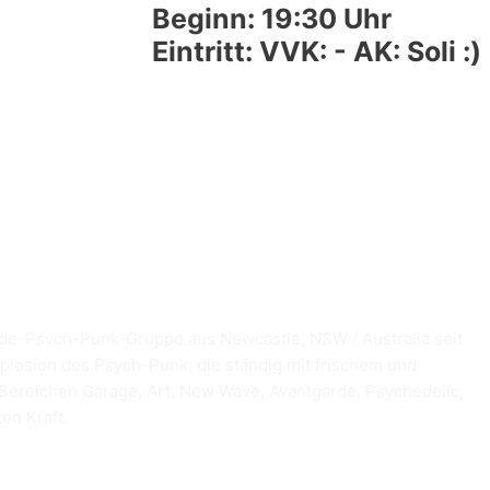
Beginn: 19:30 Uhr
Eintritt: VVK: - AK: Soli :)
arde-Psych-Punk-Gruppe aus Newcastle, NSW / Australia seit
plosion des Psych-Punk, die ständig mit frischem und
Bereichen Garage, Art, New Wave, Avantgarde, Psychedelic,
en Kraft.