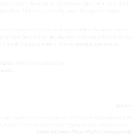
en, hat sich die Band an der Ostküste Australien eine stetig
ckey Dad, Battlesnake, Gee Tee oder Skeggs ein. Zudem
nandersetzung mit KI, Überwachung und dem Zusammenbruch
t an andere Geschichten an, die wir in früheren FUNGAS-Songs
zweidimensionalen zu einer dreidimensionalen Denkweise.“
 umfassenden Tour durch Europa,
Sounds
.
Quotes:
e die Zuhörer in eine verzerrte Technicolor-Welt gebrochener
l, fluoreszierende Synthesizer-Texturen und surreale Lyrik.“
Adam Ridgway (Silver Surfer Management)