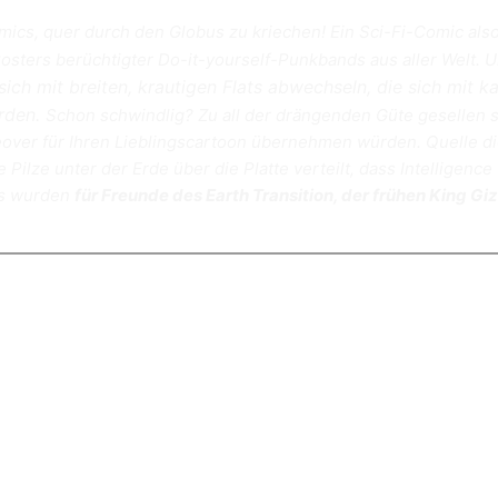
ics, quer durch den Globus zu kriechen! Ein Sci-Fi-Comic also
osters berüchtigter Do-it-yourself-Punkbands aus aller Welt. 
ich mit breiten, krautigen Flats abwechseln, die sich mit
erden.
Schon schwindlig? Zu all der drängenden Güte gesellen s
over für Ihren Lieblingscartoon übernehmen würden. Quelle die
ie Pilze unter der Erde über die Platte verteilt, dass Intelligen
gs wurden
für Freunde des Earth Transition, der frühen King G