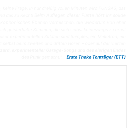
, keine Frage. In nur dreißig vollen Minuten wird FUNGAS, das
Beim Auflegen dieser Platte hört ihr solide
Und das zu Recht!
 kakophonischen Ebenen vermischen, die wiederum von eher
ich geisterhafte Stimmen, die sich selbst keineswegs zu ernst
ser experimentellen Zutaten sind Samples, ein Mellotron, ein
ce 1 selbst beim zweiten und dritten Hören – oder auf der vierten
izzard, experimenteller Garage-Songs und des eierigen Endes
des Punk
gemacht.“
Erste Theke Tonträger (ETT)