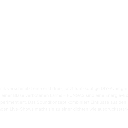
ik verschmelzt eine erst drei-, jetzt fünf-köpfige DIY-Avantg
u einer Blase verbotenen Lärms – FUNGAS sind eine Energie-Ex
perimentiert. Das Soundkonzept kombiniert Einflüsse aus den 
nden Live-Shows macht sie zu einer dichten wie ausdrucksstark