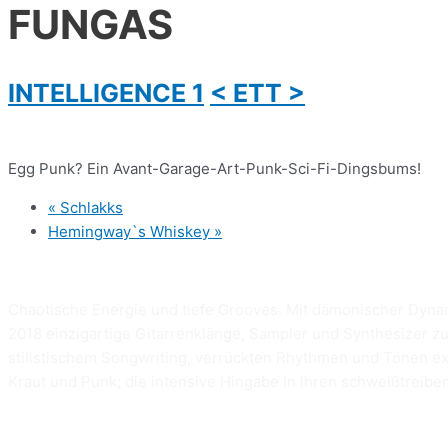
FUNGAS
INTELLIGENCE 1
< ETT >
Egg Punk? Ein Avant-Garage-Art-Punk-Sci-Fi-Dingsbums!
«
Schlakks
Hemingway`s Whiskey
»
Chaotische Energie und tiefe Grooves. Mit dämonischer Dynam
2018 einzigartige Gitarrenklänge, Sampler und Synthesizer z
stilistischem Songwriting, verrückten Rhythmen und Tönen ex
Kraut und Punk; die intensive Hingabe in ihren schweißtreibe