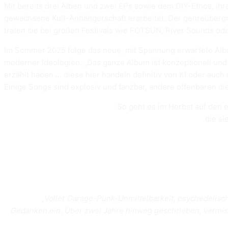
Mit bereits drei Alben und zwei EPs sowie dem DIY-Ethos, ihre
gewachsene Kult-Anhängerschaft erarbeitet. Der genreüberg
traten sie bei großen Festivals wie FOTSUN, River Sounds ode
Im Sommer 2025 folge das neue, mit Spannung erwartete Al
moderner Ideologien. „Das ganze Album ist konzeptionell und
erzählt haben … diese hier handeln definitiv von KI oder au
Einige Songs sind explosiv und tanzbar, andere offenbaren di
So geht es im Herbst auf den e
die si
„Voller Garage-Punk-Unmittelbarkeit, psychedelisc
Gedanken ein
. Über zwei Jahre hinweg geschrieben, vermisc