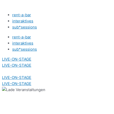
Zum
Inhalt
rent-a-bar
springen
interaktives
sub*sessions
rent-a-bar
interaktives
sub*sessions
LIVE-ON-STAGE
LIVE-ON-STAGE
LIVE-ON-STAGE
LIVE-ON-STAGE