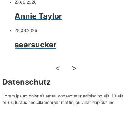
27.08.2026
Annie Taylor
28.08.2026
seersucker
<
>
Datenschutz
Lorem ipsum dolor sit amet, consectetur adipiscing elit. Ut elit
tellus, luctus nec ullamcorper mattis, pulvinar dapibus leo.
Lorem ipsum dolor sit amet, consectetur adipiscing elit. Ut elit
tellus, luctus nec ullamcorper mattis, pulvinar dapibus leo.Lorem
ipsum dolor sit amet, consectetur adipiscing elit. Ut elit tellus,
luctus nec ullamcorper mattis, pulvinar dapibus leo.Lorem ipsum