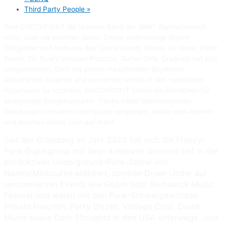
Third Party People
»
Sind CHECKPOINT die lauteste Band der Welt? Wahrscheinlich
nicht, aber sie arbeiten daran. Dieser wahnsinnige Gigant
(Mitglieder von Hobsons Bay Coast Guard,
Money for Rope,
Pinch
Points, Dr. Sure’s Unusual Practice, Gutter Girls, Dragnet) hat sich
vorgenommen, Dich mit seinen maschinellen Rhythmen,
überdrehten Gitarren und verzerrten Vocals in den verkehrten
Hyperraum zu schicken. CHECKPOINT haben ein Händchen für
einzigartige Songstrukturen: Tracks voller überraschender
Wendungen verwirren und lassen vergessen, woher man kommt –
und machen immer Lust auf mehr.
Seit der Gründung im Jahr 2023 hat sich die Frenzy-
Punk-Supergroup mit ihren kreativen Grooves tief in der
produktiven Underground-Punk-Szene von
Naarm/Melbourne etabliert, spielten Down Under auf
renommierten Events wie Goom oder Brunswick Music
Festival und waren mit den Punk-Schwergewichten
Private Function, Party Dozen, Vintage Crop, Drunk
Mums sowie Dark Thoughts in den USA unterwegs.
Jetzt