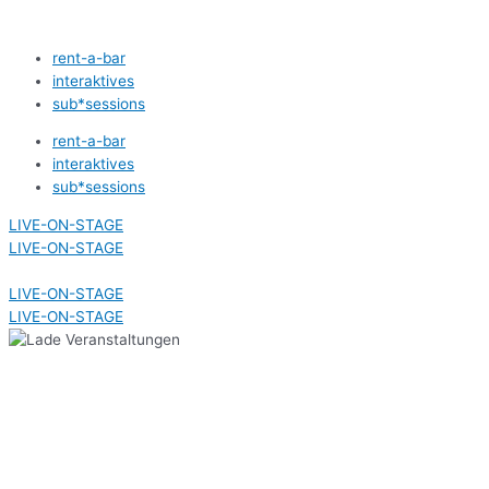
Zum
Inhalt
rent-a-bar
springen
interaktives
sub*sessions
rent-a-bar
interaktives
sub*sessions
LIVE-ON-STAGE
LIVE-ON-STAGE
LIVE-ON-STAGE
LIVE-ON-STAGE