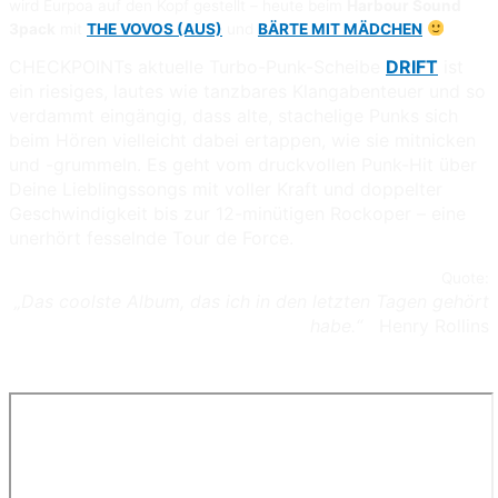
wird Eurpoa auf den Kopf gestellt – heute beim
Harbour Sound
3pack
mit
THE VOVOS (AUS)
und
BÄRTE MIT MÄDCHEN
CHECKPOINTs aktuelle Turbo-Punk-Scheibe
DRIFT
ist
ein riesiges, lautes wie tanzbares Klangabenteuer und so
verdammt eingängig, dass alte, stachelige Punks sich
beim Hören vielleicht dabei ertappen, wie sie mitnicken
und -grummeln. Es geht vom druckvollen Punk-Hit über
Deine Lieblingssongs mit voller Kraft und doppelter
Geschwindigkeit bis zur 12-minütigen Rockoper – eine
unerhört fesselnde Tour de Force.
Quote:
„Das coolste Album, das ich in den letzten Tagen gehört
habe.“
Henry Rollins