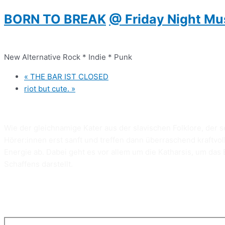
BORN TO BREAK
@ Friday Night Mu
New Alternative Rock * Indie * Punk
«
THE BAR IST CLOSED
riot but cute.
»
Wie der gleichnamige Kater aus der slavischen Folklore, der 
Hörer:innen erst sanft und treffen dann überraschend kraftvo
Energie ab. Dabei geht es vor allem um die Katharsis, um das
Schaffens darstellt.