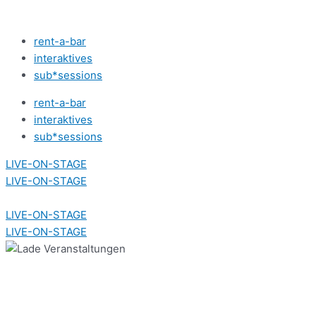
Zum
Inhalt
rent-a-bar
springen
interaktives
sub*sessions
rent-a-bar
interaktives
sub*sessions
LIVE-ON-STAGE
LIVE-ON-STAGE
LIVE-ON-STAGE
LIVE-ON-STAGE