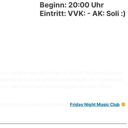
Beginn: 20:00 Uhr
Eintritt: VVK: - AK: Soli :)
ren, so ergreifen auch die Songs von BAJUN die ahnungslosen
sangsmelodien mit Ausbrüchen leidenschaftlicher Rohheit und
ie für das Quintett aus dem Ruhrgebiet den Motor ihres
ritz sich im subrosa: BAJUN live @
Friday Night Music Club