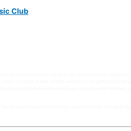
sic Club
seine Gegner erst in den Schlaf singt, um sie dann zu attackie
ll mitten ins Herz. Immer wieder wechseln sich gefühlvolle Ge
 Bändigen und Kanalisieren eben jener adoleszenten Wildheit, d
Heute abend präsentieren Anton, Sascha, Daniel, Philipp & Mo