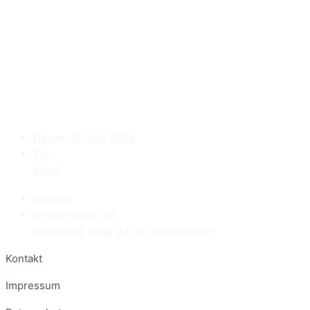
Datum:
30. Mai 2025
Zeit:
20:00
subrosa
Gneisenaustr. 56
Dortmund
,
NRW
44147
Deutschland
Kontakt
Impressum